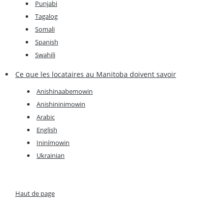
Punjabi
Tagalog
Somali
Spanish
Swahili
Ce que les locataires au Manitoba doivent savoir
Anishinaabemowin
Anishininimowin
Arabic
English
Ininímowin
Ukrainian
Haut de page