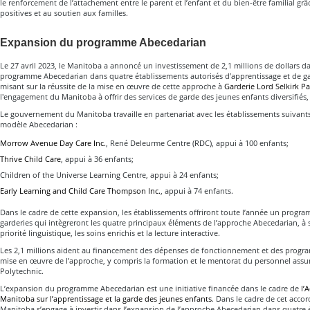
le renforcement de l’attachement entre le parent et l’enfant et du bien-être familial gr
positives et au soutien aux familles.
Expansion du programme Abecedarian
Le 27 avril 2023, le Manitoba a annoncé un investissement de 2,1 millions de dollars d
programme Abecedarian dans quatre établissements autorisés d’apprentissage et de ga
misant sur la réussite de la mise en œuvre de cette approche à
Garderie Lord Selkirk Pa
l'engagement du Manitoba à offrir des services de garde des jeunes enfants diversifiés, i
Le gouvernement du Manitoba travaille en partenariat avec les établissements suivant
modèle Abecedarian :
Morrow Avenue Day Care Inc.
,
René Deleurme Centre (RDC), appui à 100 enfants;
Thrive Child Care
, appui à 36 enfants;
Children of the Universe Learning Centre, appui à 24 enfants;
Early Learning and Child Care Thompson Inc.
, appui à 74 enfants.
Dans le cadre de cette expansion, les établissements offriront toute l’année un progr
garderies qui intègreront les quatre principaux éléments de l’approche Abecedarian, à sa
priorité linguistique, les soins enrichis et la lecture interactive.
Les 2,1 millions aident au financement des dépenses de fonctionnement et des progr
mise en œuvre de l’approche, y compris la formation et le mentorat du personnel assur
Polytechnic.
L’expansion du programme Abecedarian est une initiative financée dans le cadre de
l’
Manitoba sur l’apprentissage et la garde des jeunes enfants
. Dans le cadre de cet accor
Manitoba s’engage à investir dans l’expansion de l’approche Abecedarian dans quatre 