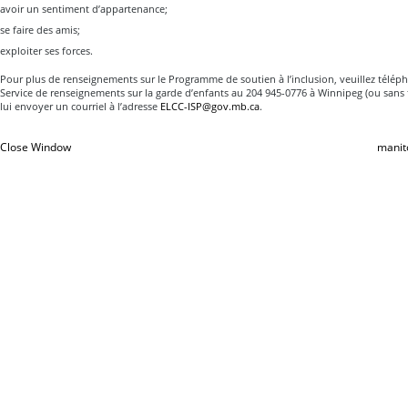
avoir un sentiment d’appartenance;
se faire des amis;
exploiter ses forces.
Pour plus de renseignements sur le Programme de soutien à l’inclusion, veuillez télé
Service de renseignements sur la garde d’enfants au 204 945-0776 à Winnipeg (ou sans 
lui envoyer un courriel à l’adresse
ELCC-ISP@gov.mb.ca
.
Close Window
manit