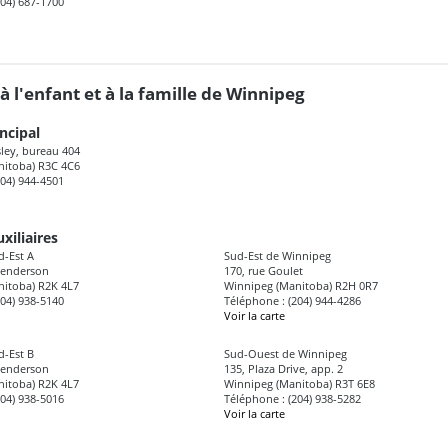
204) 687-1700
à l'enfant et à la famille de Winnipeg
ncipal
ley, bureau 404
nitoba) R3C 4C6
204) 944-4501
xiliaires
-Est A
Sud-Est de Winnipeg
Henderson
170, rue Goulet
itoba) R2K 4L7
Winnipeg (Manitoba) R2H 0R7
204) 938-5140
Téléphone : (204) 944-4286
Voir la carte
-Est B
Sud-Ouest de Winnipeg
Henderson
135, Plaza Drive, app. 2
itoba) R2K 4L7
Winnipeg (Manitoba) R3T 6E8
204) 938-5016
Téléphone : (204) 938-5282
Voir la carte