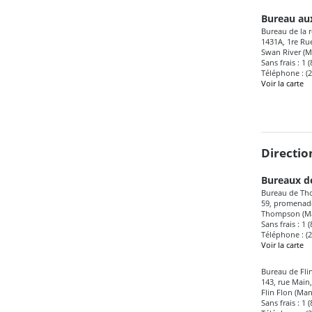
Bureau aux
Bureau de la 
1431A, 1re Rue
Swan River (M
Sans frais : 1 
Téléphone : (
Voir la carte
Directio
Bureaux d
Bureau de T
59, promenade
Thompson (Ma
Sans frais : 1 
Téléphone : (
Voir la carte
Bureau de Flin
143, rue Main
Flin Flon (Ma
Sans frais : 1 