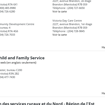
2227, avenue Brandon, 2e étage
itoba) R7A 6X1
Brandon (Manitoba) R7B 0S9
(800) 483-8980
Téléphone : (204) 727-6650
204) 726-6280
Voir la carte
Victoria Day Care Centre
munity Development Centre
2227, avenue Brandon, 1er étage
 bureau 4
Brandon (Manitoba) R7B 0S9
itoba) R7A 4G6
Téléphone : (204) 728-9845
204) 726-7033
Voir la carte
Ha
hild and Family Service
e web
(en anglais seulement)
aster, bureau C200
nitoba) R3N 2B2
204) 477-7430
Ha
n des services ruraux et du Nord - Région de l'Est