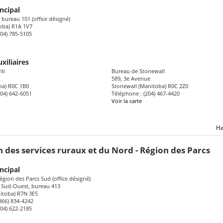
ncipal
 bureau 101 (office désigné)
toba) R1A 1V7
204) 785-5105
xiliaires
li
Bureau de Stonewall
589, 3e Avenue
ba) R0C 1B0
Stonewall (Manitoba) R0C 2Z0
204) 642-6051
Téléphone : (204) 467-4420
Voir la carte
Ha
n des services ruraux et du Nord - Région des Parcs
ncipal
égion des Parcs Sud (office désigné)
 Sud-Ouest, bureau 413
itoba) R7N 3E5
(866) 834-4242
204) 622-2185