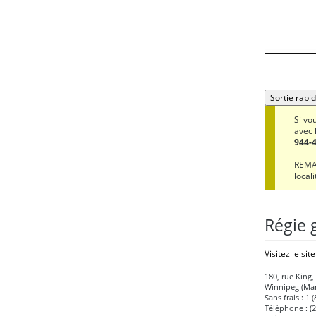
Sortie rapi
Si vo
avec 
944-
REMAR
locali
Régie g
Visitez le sit
180, rue King,
Winnipeg (Ma
Sans frais : 1 
Téléphone : (