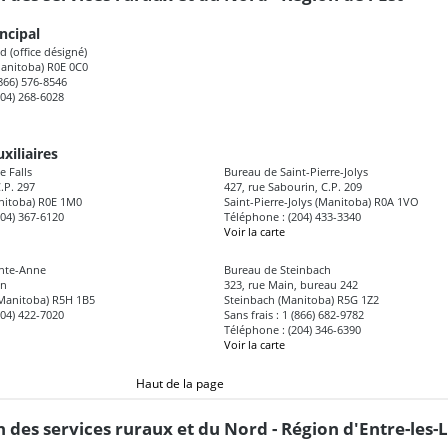
ncipal
d (office désigné)
anitoba) R0E 0C0
(866) 576-8546
204) 268-6028
xiliaires
 Falls
Bureau de Saint-Pierre-Jolys
C.P. 297
427, rue Sabourin, C.P. 209
anitoba) R0E 1M0
Saint-Pierre-Jolys (Manitoba) R0A 1VO
204) 367-6120
Téléphone : (204) 433-3340
Voir la carte
inte-Anne
Bureau de Steinbach
on
323, rue Main, bureau 242
Manitoba) R5H 1B5
Steinbach (Manitoba) R5G 1Z2
204) 422-7020
Sans frais : 1 (866) 682-9782
Téléphone : (204) 346-6390
Voir la carte
Haut de la page
n des services ruraux et du Nord - Région d'Entre-les-