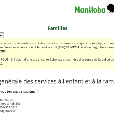
Families
de
us pensez qu'un enfant subit des mauvais traitements ou qu'on le néglige, comm
les Services à l'enfant et à la famille au
1 (866) 345-9241
. À Winnipeg, téléphone
4200
.
QUE : S'il s'agit d'une urgence, téléphonez au numéro d'urgence de la police de
té.
énérale des services à l'enfant et à la fami
e web
(en anglais seulement)
 bureau 301
nitoba) R3B 3G8
(866) 803-2814
204) 984-9360