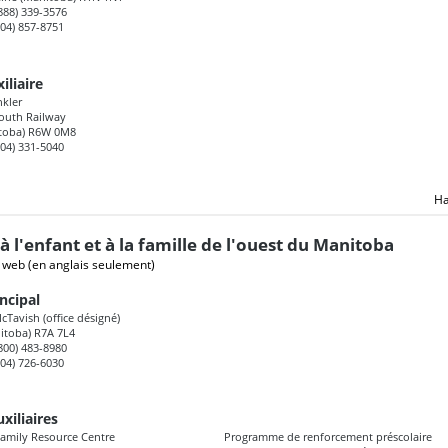
(888) 339-3576
204) 857-8751
iliaire
kler
outh Railway
itoba) R6W 0M8
204) 331-5040
Ha
à l'enfant et à la famille de l'ouest du Manitoba
e web
(en anglais seulement)
ncipal
Tavish (office désigné)
itoba) R7A 7L4
(800) 483-8980
204) 726-6030
xiliaires
Family Resource Centre
Programme de renforcement préscolaire