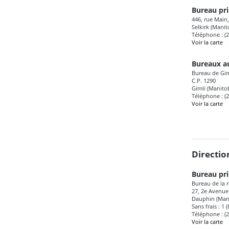
Bureau pri
446, rue Main,
Selkirk (Mani
Téléphone : (
Voir la carte
Bureaux au
Bureau de Gim
C.P. 1290
Gimli (Manito
Téléphone : (
Voir la carte
Directio
Bureau pri
Bureau de la r
27, 2e Avenue
Dauphin (Man
Sans frais : 1 
Téléphone : (
Voir la carte