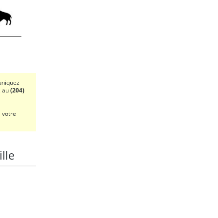
uniquez
z au
(204)
 votre
lle