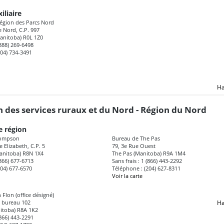
iliaire
région des Parcs Nord
 Nord, C.P. 997
anitoba) R0L 1Z0
(888) 269-6498
204) 734-3491
Ha
n des services ruraux et du Nord - Région du Nord
e région
hompson
Bureau de The Pas
 Elizabeth, C.P. 5
79, 3e Rue Ouest
nitoba) R8N 1X4
The Pas (Manitoba) R9A 1M4
(866) 677-6713
Sans frais : 1 (866) 443-2292
204) 677-6570
Téléphone : (204) 627-8311
Voir la carte
 Flon (office désigné)
, bureau 102
Ha
nitoba) R8A 1K2
(866) 443-2291