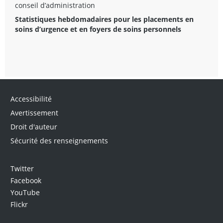
conseil d’administration
Statistiques hebdomadaires pour les placements en
soins d’urgence et en foyers de soins personnels
Accessibilité
Avertissement
Droit d'auteur
Sécurité des renseignements
Twitter
Facebook
YouTube
Flickr