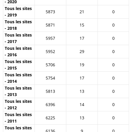
- 2020
Tous les sites
5873
21
0
- 2019
Tous les sites
5871
15
0
- 2018
Tous les sites
5957
17
0
- 2017
Tous les sites
5952
29
0
- 2016
Tous les sites
5706
19
0
- 2015
Tous les sites
5754
17
0
- 2014
Tous les sites
5813
13
0
- 2013
Tous les sites
6396
14
0
- 2012
Tous les sites
6225
13
0
- 2011
Tous les sites
6136
9
0