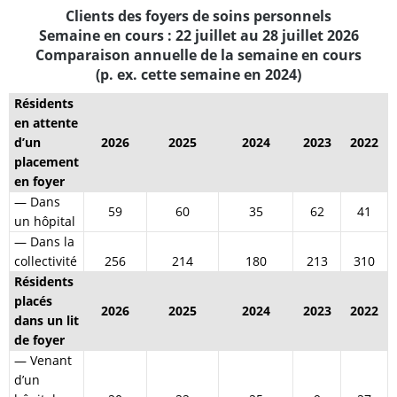
Clients des foyers de soins personnels
Semaine en cours : 22 juillet au 28 juillet 2026
Comparaison annuelle de la semaine en cours
(p. ex. cette semaine en 2024)
Résidents
en attente
d’un
2026
2025
2024
2023
2022
placement
en foyer
— Dans
59
60
35
62
41
un hôpital
— Dans la
collectivité
256
214
180
213
310
Résidents
placés
2026
2025
2024
2023
2022
dans un lit
de foyer
— Venant
d’un