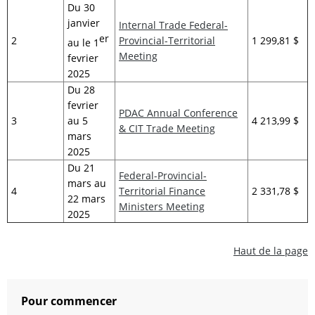
Du 30
janvier
Internal Trade Federal-
er
2
Provincial-Territorial
1 299,81 $
au le 1
Meeting
fevrier
2025
Du 28
fevrier
PDAC Annual Conference
3
au 5
4 213,99 $
& CIT Trade Meeting
mars
2025
Du 21
Federal-Provincial-
mars au
4
Territorial Finance
2 331,78 $
22 mars
Ministers Meeting
2025
Haut de la page
Pour commencer