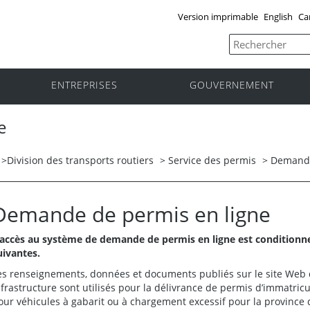
Version imprimable
English
Ca
ENTREPRISES
GOUVERNEMENT
e
>
Division des transports routiers
>
Service des permis
> Demande
Demande de permis en ligne
’accès au système de demande de permis en ligne est conditionnel
uivantes.
es renseignements, données et documents publiés sur le site Web
nfrastructure sont utilisés pour la délivrance de permis d’immatric
our véhicules à gabarit ou à chargement excessif pour la province