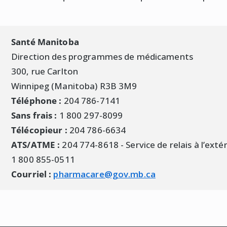
evenus de pension et d’effectuer une déduction automa
igne 210, le cas échéant.
Santé Manitoba
Direction des programmes de médicaments
300, rue Carlton
Winnipeg (Manitoba) R3B 3M9
Téléphone :
204 786-7141
Sans frais :
1 800 297-8099
Télécopieur :
204 786-6634
ATS/ATME :
204 774-8618 - Service de relais à l’exté
1 800 855-0511
Courriel :
pharmacare@gov.mb.ca