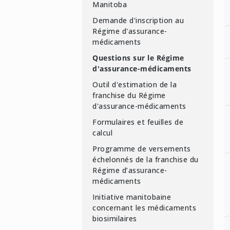
L
Manitoba
p
Demande d'inscription au
c
Régime d'assurance-
U
médicaments
R
m
Questions sur le Régime
a
l
L
d'assurance-médicaments
m
r
j
Outil d'estimation de la
d
d
f
franchise du Régime
d'assurance-médicaments
d
s
f
L
Formulaires et feuilles de
s
m
c
calcul
b
l
d
Programme de versements
c
R
s
L
échelonnés de la franchise du
D
Régime d’assurance-
l
médicaments
e
Initiative manitobaine
d
concernant les médicaments
biosimilaires
c
U