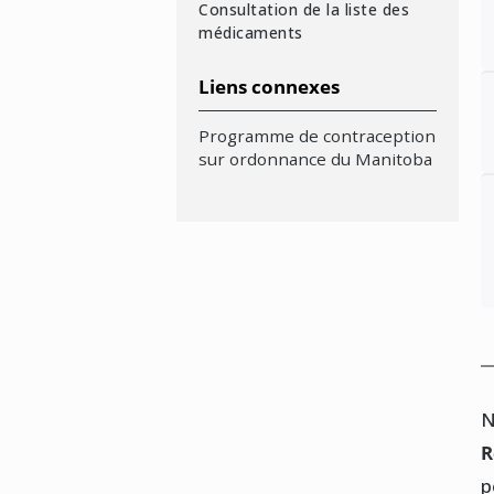
Consultation de la liste des
c
l
médicaments
1
Liens connexes
L
L
v
Programme de contraception
F
o
sur ordonnance du Manitoba
R
m
S
d
s
o
v
c
7
L
c
d
R
D
c
r
n
p
d
l
N
d
R
n
p
d