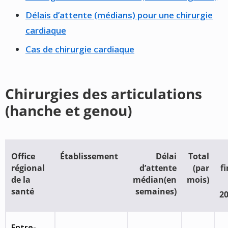
Délais d’attente (médians) pour une chirurgie
cardiaque
Cas de chirurgie cardiaque
Chirurgies des articulations
(hanche et genou)
Office
Établissement
Délai
Total
régional
d’attente
(par
f
de la
médian(en
mois)
santé
semaines)
2
Entre-