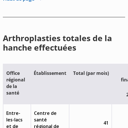
Arthroplasties totales de la
hanche effectuées
Office
Établissement
Total (par mois)
régional
fin
de la
santé
Entre-
Centre de
les-lacs
santé
41
et de
régional de