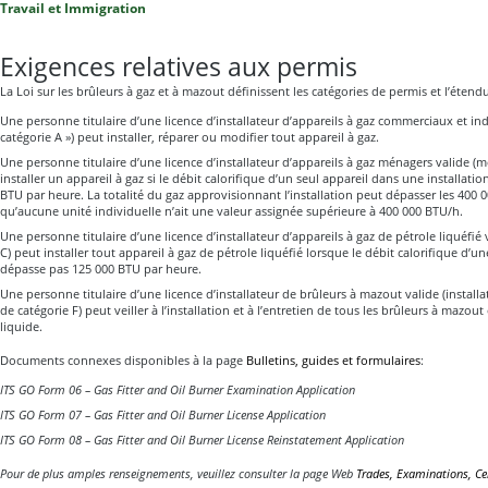
Travail et Immigration
Exigences relatives aux permis
La Loi sur les brûleurs à gaz et à mazout définissent les catégories de permis et l’étend
Une personne titulaire d’une licence d’installateur d’appareils à gaz commerciaux et ind
catégorie A ») peut installer, réparer ou modifier tout appareil à gaz.
Une personne titulaire d’une licence d’installateur d’appareils à gaz ménagers valide (
installer un appareil à gaz si le débit calorifique d’un seul appareil dans une installat
BTU par heure. La totalité du gaz approvisionnant l’installation peut dépasser les 400 
qu’aucune unité individuelle n’ait une valeur assignée supérieure à 400 000 BTU/h.
Une personne titulaire d’une licence d’installateur d’appareils à gaz de pétrole liquéfié
C) peut installer tout appareil à gaz de pétrole liquéfié lorsque le débit calorifique d’un
dépasse pas 125 000 BTU par heure.
Une personne titulaire d’une licence d’installateur de brûleurs à mazout valide (install
de catégorie F) peut veiller à l’installation et à l’entretien de tous les brûleurs à mazou
liquide.
Documents connexes disponibles à la page
Bulletins, guides et formulaires
:
ITS GO Form 06 – Gas Fitter and Oil Burner Examination Application
ITS GO Form 07 – Gas Fitter and Oil Burner License Application
ITS GO Form 08 – Gas Fitter and Oil Burner License Reinstatement Application
Pour de plus amples renseignements, veuillez consulter la page Web
Trades, Examinations, Cer