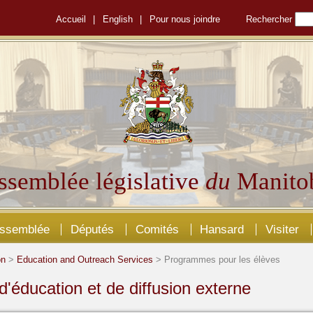
Accueil
|
English
|
Pour nous joindre
Rechercher
ssemblée législative
du
Manito
Assemblée
Députés
Comités
Hansard
Visiter
on
>
Education and Outreach Services
> Programmes pour les élèves
d'éducation et de diffusion externe