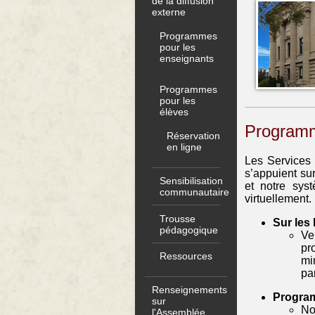
de la diffusion
externe
Programmes
pour les
enseignants
Programmes
pour les
élèves
Programm
Réservation
en ligne
Les Services 
s’appuient su
Sensibilisation
et notre sys
communautaire
virtuellement.
Trousse
Sur les
pédagogique
Ve
pr
Ressources
mi
pa
Renseignements
Program
sur
No
l'Assemblée