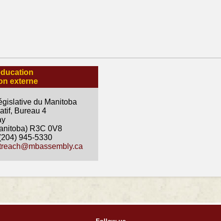
éducation
ion externe
gislative du Manitoba
atif, Bureau 4
ay
anitoba) R3C 0V8
(204) 945-5330
treach
@mbassembly.ca