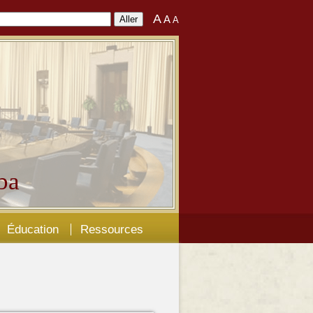
A
A
A
ba
Éducation
Ressources