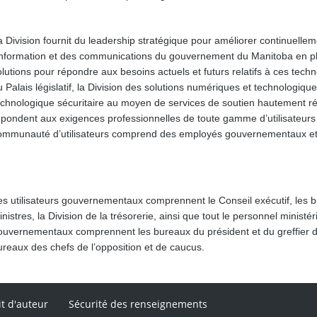
a Division fournit du leadership stratégique pour améliorer continuelle
’information et des communications du gouvernement du Manitoba en pl
olutions pour répondre aux besoins actuels et futurs relatifs à ces tech
u Palais législatif, la Division des solutions numériques et technologi
echnologique sécuritaire au moyen de services de soutien hautement réa
épondent aux exigences professionnelles de toute gamme d’utilisateurs tra
ommunauté d’utilisateurs comprend des employés gouvernementaux e
es utilisateurs gouvernementaux comprennent le Conseil exécutif, les b
nistres, la Division de la trésorerie, ainsi que tout le personnel ministéri
ouvernementaux comprennent les bureaux du président et du greffier de 
ureaux des chefs de l’opposition et de caucus.
it d'auteur
Sécurité des renseignements