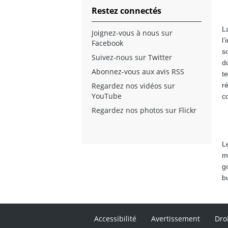
Restez connectés
L
Joignez-vous à nous sur
l
Facebook
s
Suivez-nous sur Twitter
d
Abonnez-vous aux avis RSS
t
Regardez nos vidéos sur
r
YouTube
c
Regardez nos photos sur Flickr
L
mi
g
b
Accessibilité
Avertissement
Dro