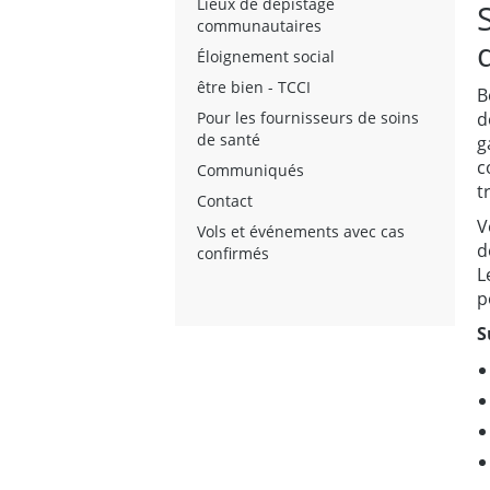
Lieux de dépistage
communautaires
Éloignement social
être bien - TCCI
B
Pour les fournisseurs de soins
d
de santé
g
c
Communiqués
t
Contact
V
Vols et événements avec cas
d
confirmés
L
p
S