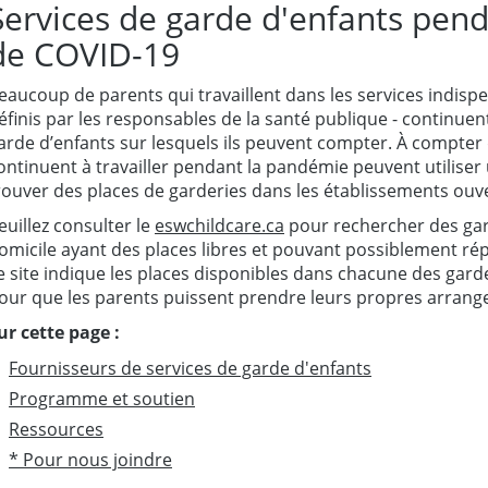
Services de garde d'enfants pen
de COVID-19
eaucoup de parents qui travaillent dans les services indispe
éfinis par les responsables de la santé publique - continuen
arde d’enfants sur lesquels ils peuvent compter. À compter d
ontinuent à travailler pendant la pandémie peuvent utiliser 
rouver des places de garderies dans les établissements ouve
euillez consulter le
eswchildcare.ca
pour rechercher des gar
omicile ayant des places libres et pouvant possiblement rép
e site indique les places disponibles dans chacune des gard
our que les parents puissent prendre leurs propres arran
ur cette page :
Fournisseurs de services de garde d'enfants
Programme et soutien
Ressources
* Pour nous joindre