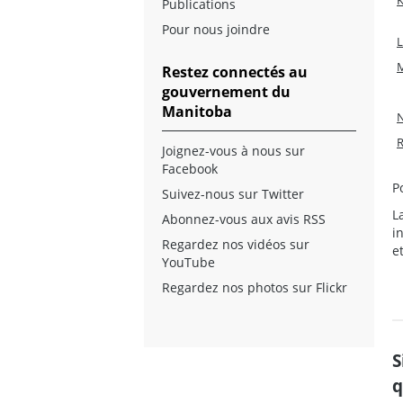
K
Publications
Pour nous joindre
L
M
Restez connectés au
gouvernement du
Manitoba
N
R
Joignez-vous à nous sur
Facebook
P
Suivez-nous sur Twitter
L
Abonnez-vous aux avis RSS
i
Regardez nos vidéos sur
e
YouTube
Regardez nos photos sur Flickr
S
q