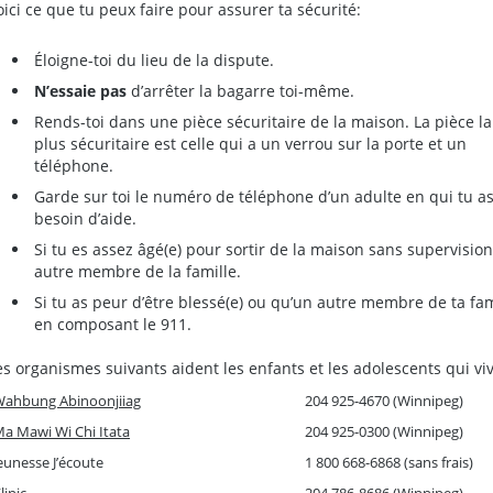
oici ce que tu peux faire pour assurer ta sécurité:
Éloigne-toi du lieu de la dispute.
N’essaie pas
d’arrêter la bagarre toi-même.
Rends-toi dans une pièce sécuritaire de la maison. La pièce la
plus sécuritaire est celle qui a un verrou sur la porte et un
téléphone.
Garde sur toi le numéro de téléphone d’un adulte en qui tu as
besoin d’aide.
Si tu es assez âgé(e) pour sortir de la maison sans supervisio
autre membre de la famille.
Si tu as peur d’être blessé(e) ou qu’un autre membre de ta fam
en composant le 911.
es organismes suivants aident les enfants et les adolescents qui vive
ahbung Abinoonjiiag
204 925-4670 (Winnipeg)
a Mawi Wi Chi Itata
204 925-0300 (Winnipeg)
eunesse J’écoute
1 800 668-6868 (sans frais)