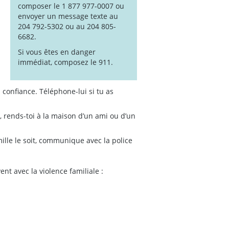
composer le 1 877 977-0007 ou
envoyer un message texte au
204 792-5302 ou au 204 805-
6682.
Si vous êtes en danger
immédiat, composez le 911.
 confiance. Téléphone-lui si tu as
n, rends-toi à la maison d’un ami ou d’un
ille le soit, communique avec la police
nt avec la violence familiale :