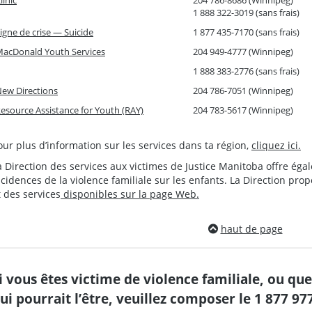
linic
204 786-8686 (Winnipeg)
1 888 322-3019 (sans frais)
igne de crise — Suicide
1 877 435-7170 (sans frais)
acDonald Youth Services
204 949-4777 (Winnipeg)
1 888 383-2776 (sans frais)
ew Directions
204 786-7051 (Winnipeg)
esource Assistance for Youth (RAY)
204 783-5617 (Winnipeg)
our plus d’information sur les services dans ta région,
cliquez ici.
a Direction des services aux victimes de Justice Manitoba offre ég
ncidences de la violence familiale sur les enfants. La Direction pr
t des services
disponibles sur la page Web.
haut de page
i vous êtes victime de violence familiale, ou qu
ui pourrait l’être, veuillez composer le 1 877 9