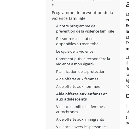
»
Programme de prévention de la
E
violence familiale
e
E
À notre programme de
l
prévention de la violence familiale
E
Ressources et soutiens
E
disponibles au manitoba
m
Le cycle de la violence
L
Comment puis-je reconnaître la
I
violence à mon égard?
d
Planification de la protection
f
Aide offerte aux femmes
â
r
Aide offerte aux hommes
Aide offerte aux enfants et
C
aux adolescents
L
Violence familiale et femmes
l
autochtones
s
Aide offerte aux immigrants
p
Violence envers les personnes