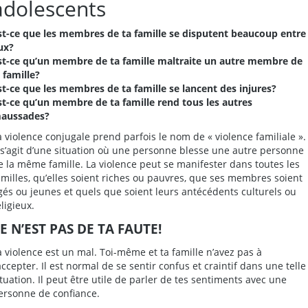
adolescents
st-ce que les membres de ta famille se disputent beaucoup entre
ux?
st-ce qu’un membre de ta famille maltraite un autre membre de
a famille?
st-ce que les membres de ta famille se lancent des injures?
st-ce qu’un membre de ta famille rend tous les autres
aussades?
a violence conjugale prend parfois le nom de « violence familiale ».
l s’agit d’une situation où une personne blesse une autre personne
e la même famille. La violence peut se manifester dans toutes les
amilles, qu’elles soient riches ou pauvres, que ses membres soient
gés ou jeunes et quels que soient leurs antécédents culturels ou
eligieux.
E N’EST PAS DE TA FAUTE!
a violence est un mal. Toi-même et ta famille n’avez pas à
’accepter. Il est normal de se sentir confus et craintif dans une telle
ituation. Il peut être utile de parler de tes sentiments avec une
ersonne de confiance.