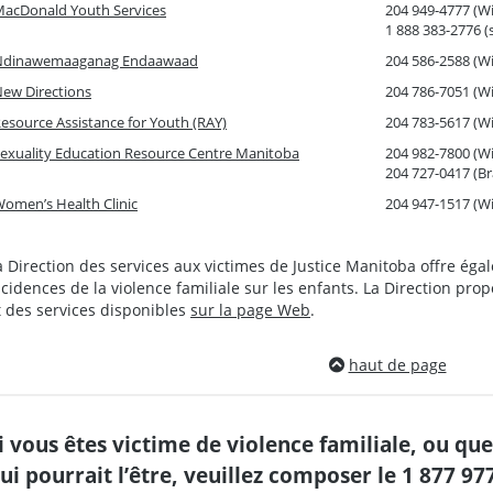
acDonald Youth Services
204 949-4777 (W
1 888 383-2776 (s
Ndinawemaaganag Endaawaad
204 586-2588 (W
ew Directions
204 786-7051 (W
esource Assistance for Youth (RAY)
204 783-5617 (W
exuality Education Resource Centre Manitoba
204 982-7800 (W
204 727-0417 (B
omen’s Health Clinic
204 947-1517 (W
a Direction des services aux victimes de Justice Manitoba offre ég
ncidences de la violence familiale sur les enfants. La Direction pr
t des services disponibles
sur la page Web
.
haut de page
i vous êtes victime de violence familiale, ou qu
ui pourrait l’être, veuillez composer le 1 877 9