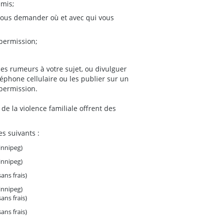
amis;
(vous demander où et avec qui vous
 permission;
s rumeurs à votre sujet, ou divulguer
éphone cellulaire ou les publier sur un
 permission.
 la violence familiale offrent des
s suivants :
innipeg)
innipeg)
ans frais)
innipeg)
ans frais)
ans frais)