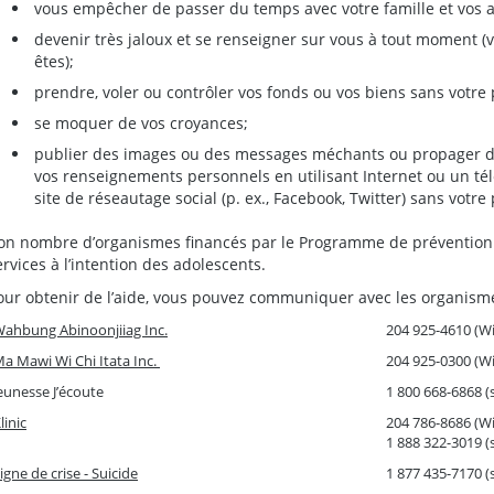
vous empêcher de passer du temps avec votre famille et vos 
devenir très jaloux et se renseigner sur vous à tout moment 
êtes);
prendre, voler ou contrôler vos fonds ou vos biens sans votre
se moquer de vos croyances;
publier des images ou des messages méchants ou propager de
vos renseignements personnels en utilisant Internet ou un tél
site de réseautage social (p. ex., Facebook, Twitter) sans votre
on nombre d’organismes financés par le Programme de prévention de
ervices à l’intention des adolescents.
our obtenir de l’aide, vous pouvez communiquer avec les organisme
ahbung Abinoonjiiag Inc.
204 925-4610 (W
a Mawi Wi Chi Itata Inc.
204 925-0300 (W
eunesse J’écoute
1 800 668-6868 (s
linic
204 786-8686 (W
1 888 322-3019 (s
igne de crise - Suicide
1 877 435-7170 (s