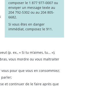
composer le 1 877 977-0007 ou
envoyer un message texte au
204 792-5302 ou au 204 805-
s
6682.
Si vous êtes en danger
immédiat, composez le 911.
;
veut (p. ex., « Si tu m’aimes, tu… »);
 bras, vous mordre ou vous maltraiter
sur vous pour que vous en consommiez;
 parler;
se et continuer de le faire après que