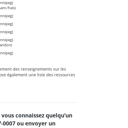
innipeg)
ans frais)
innipeg)
innipeg)
innipeg)
innipeg)
randon)
innipeg)
alement des renseignements sur les
opose également une liste des ressources
e vous connaissez quelqu’un
77-0007 ou envoyer un