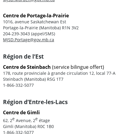
Centre de Portage-la-Prairie
1016, avenue Saskatchewan Est
Portage-la-Prairie (Manitoba) R1N 3V2
204-239-3043 (appel/SMS)
MJSD.Portage@gov.mb.ca
Région de l’Est
Centre de Steinbach
(service bilingue offert)
178, route provinciale à grande circulation 12, local 77-A
Steinbach (Manitoba) R5G 1T7
1-866-332-5077
Région d’Entre-les-Lacs
Centre de Gimli
e
e
62, 2
Avenue, 2
étage
Gimli (Manitoba) R0C 1B0
1-866-332-5077