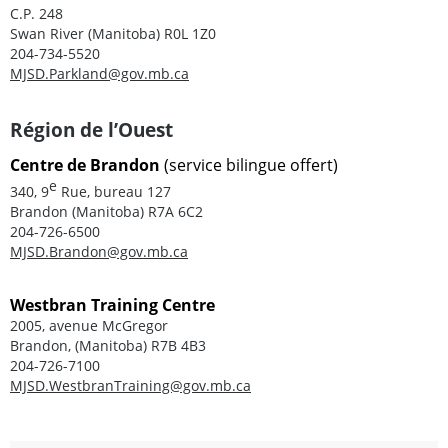
C.P. 248
Swan River (Manitoba) R0L 1Z0
204-734-5520
MJSD.Parkland@gov.mb.ca
Région de l’Ouest
Centre de Brandon
(service bilingue offert)
e
340, 9
Rue, bureau 127
Brandon (Manitoba) R7A 6C2
204-726-6500
MJSD.Brandon@gov.mb.ca
Westbran Training Centre
2005, avenue McGregor
Brandon, (Manitoba) R7B 4B3
204-726-7100
MJSD.WestbranTraining@gov.mb.ca