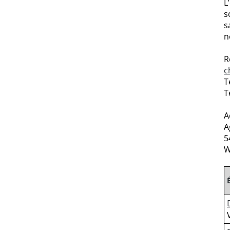
L
s
s
n
R
c
T
T
A
A
5
W