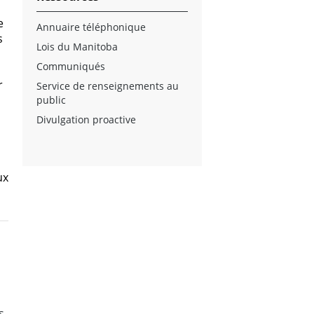
e
Annuaire téléphonique
s
Lois du Manitoba
Communiqués
r
Service de renseignements au
public
Divulgation proactive
ux
s