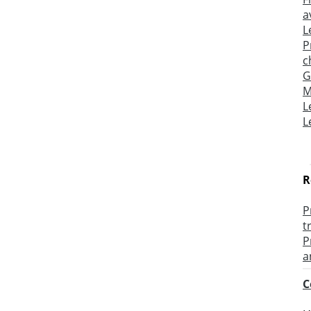
a
L
P
c
G
M
L
L
R
P
t
P
a
C