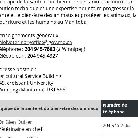
’équipe de la Santé et du bien-être des animaux fournit un
outien technique et une expertise pour faire progresser la
anté et le bien-être des animaux et protéger les animaux, la
ourriture et les humains au Manitoba.
enseignements généraux :
hiefveterinaryoffice@gov.mb.ca
éléphone :
204 945-7663
(à Winnipeg)
élécopieur : 204 945-4327
dresse postale :
gricultural Service Building
45, croissant University
innipeg (Manitoba) R3T 5S6
Numéro de
Équipe de la santé et du bien-être des animaux
téléphone
Dr Glen Duizer
204-945-7663
Vétérinaire en chef