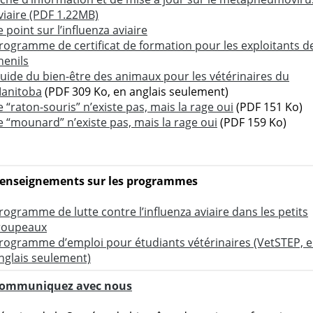
viaire (PDF 1.22MB)
e point sur l’influenza aviaire
rogramme de certificat de formation pour les exploitants d
henils
uide du bien-être des animaux pour les vétérinaires du
anitoba
(PDF 309 Ko, en anglais seulement)
e “raton-souris” n’existe pas, mais la rage oui
(PDF 151 Ko)
e “mounard” n’existe pas, mais la rage oui
(PDF 159 Ko)
enseignements sur les programmes
rogramme de lutte contre l’influenza aviaire dans les petits
roupeaux
rogramme d’emploi pour étudiants vétérinaires (VetSTEP, 
nglais seulement)
ommuniquez avec nous