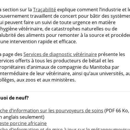
a section sur la
Traçabilité
explique comment l’industrie et l
ouvernement travaillent de concert pour bâtir des système
ui peuvent faire un suivi de toute urgence en matière
’hygiène vétérinaire, de catastrophes naturelles ou de
alubrité des aliments pour remonter à la source et procéde
 une intervention rapide et efficace.
a page des
Services de diagnostic vétérinaire
présente les
ervices offerts à tous les producteurs de bétail et les
ropriétaires d’animaux de compagnie du Manitoba par
’intermédiaire de leur vétérinaire, ainsi qu’aux universités, a
ollèges, aux zoos et aux ministères.
uoi de neuf?
iche d’information sur les pourvoyeurs de soins
(PDF 66 Ko,
n anglais seulement)
este porcine africaine
iche d’information et de mise à jour sur le métapneumoviru