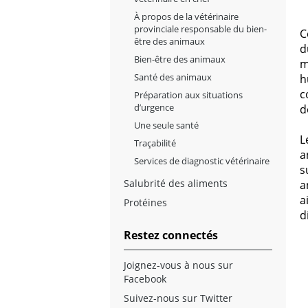
À propos de la vétérinaire
provinciale responsable du bien-
C
être des animaux
d
Bien-être des animaux
m
Santé des animaux
h
c
Préparation aux situations
d’urgence
d
Une seule santé
L
Traçabilité
a
Services de diagnostic vétérinaire
s
Salubrité des aliments
a
a
Protéines
d
Restez connectés
Joignez-vous à nous sur
Facebook
Suivez-nous sur Twitter