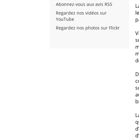
Abonnez-vous aux avis RSS
L
l
Regardez nos vidéos sur
YouTube
p
Regardez nos photos sur Flickr
V
s
m
m
d
D
c
s
a
b
L
q
d
d