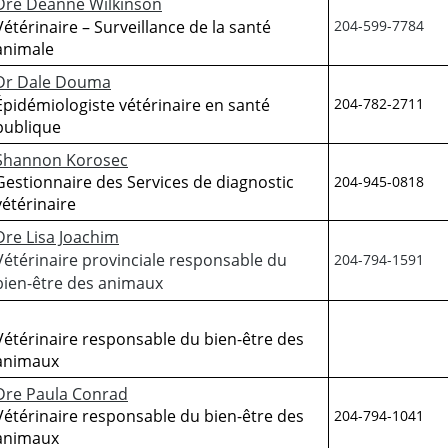
Dre Deanne Wilkinson
Vétérinaire – Surveillance de la santé
204-599-7784
animale
Dr Dale Douma
Épidémiologiste vétérinaire en santé
204-782-2711
publique
Shannon Korosec
Gestionnaire des Services de diagnostic
204-945-0818
vétérinaire
Dre Lisa Joachim
Vétérinaire provinciale responsable du
204-794-1591
bien-être des animaux
Vétérinaire responsable du bien-être des
animaux
Dre Paula Conrad
Vétérinaire responsable du bien-être des
204-794-1041
animaux