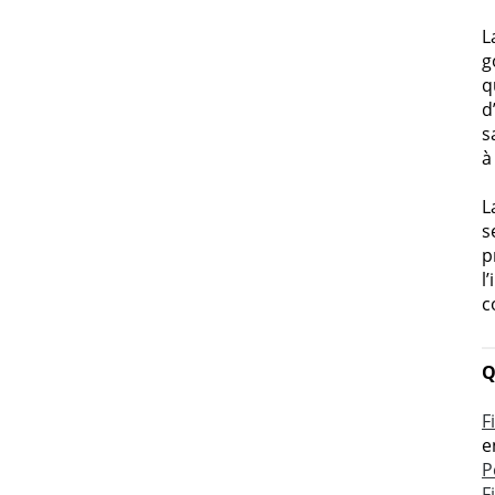
L
g
q
d
s
à
L
s
p
l
c
Q
F
e
P
F