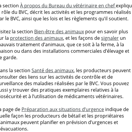
a section
À propos du Bureau du vétérinaire en chef
expliq
e rôle du BVC, décrit les activités et les programmes réalisés
ar le BVC, ainsi que les lois et les règlements qu’il soutient.
isitez la section
Bien-être des animaux
pour en savoir plus
ur la
protection des animaux
, et les façons de
signaler
un
auvais traitement d’animaux, que ce soit à la ferme, à la
aison ou dans des installations commerciales d’élevage et
e garde.
ans la section
Santé des animaux
, les producteurs peuvent
onsulter des liens sur les activités de contrôle et de
urveillance des maladies réalisées par le BVC. Vous pouvez
ussi y trouver des pratiques exemplaires relatives à la
iosécurité et à l’utilisation de médicaments vétérinaires.
a page de
Préparation aux situations d’urgence
indique de
uelle façon les producteurs de bétail et les propriétaires
’animaux peuvent planifier en prévision d’urgences et
’évacuations.