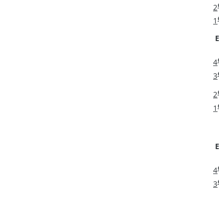
2
1
E
4
3
2
1
E
4
3