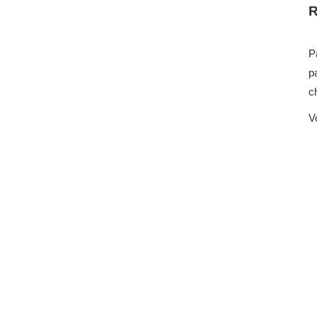
R
P
p
c
V