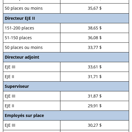
50 places ou moins
35,67 $
Directeur EJE II
151-200 places
38,65 $
51-150 places
36,08 $
50 places ou moins
33,77 $
Directeur adjoint
EJE III
33,61 $
EJE II
31,71 $
Superviseur
EJE III
31,87 $
EJE II
29,91 $
Employés sur place
EJE III
30,27 $