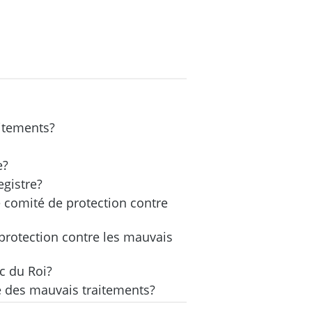
aitements?
e?
egistre?
e comité de protection contre
protection contre les mauvais
nc du Roi?
vé des mauvais traitements?