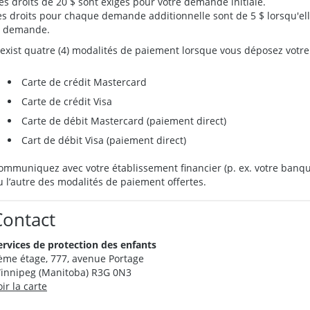
es droits de 20 $ sont exigés pour votre demande initiale.
es droits pour chaque demande additionnelle sont de 5 $ lorsqu'e
a demande.
l exist quatre (4) modalités de paiement lorsque vous déposez votr
Carte de crédit Mastercard
Carte de crédit Visa
Carte de débit Mastercard (paiement direct)
Cart de débit Visa (paiement direct)
ommuniquez avec votre établissement financier (p. ex. votre banque
u l’autre des modalités de paiement offertes.
Contact
ervices de protection des enfants
ème étage, 777, avenue Portage
innipeg (Manitoba) R3G 0N3
oir la carte