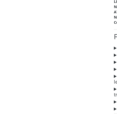
L
N
A
N
C
l
t