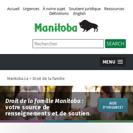
Accueil
Urgences
À notre sujet
Soutient juridique
Ressources
Définitions
English
MENU
Manitoba.ca
>
Droit de la famille
Droit de la famille Manitoba :
AIDE
votre source de
D'URGENCE?
renseignements et de soutien.