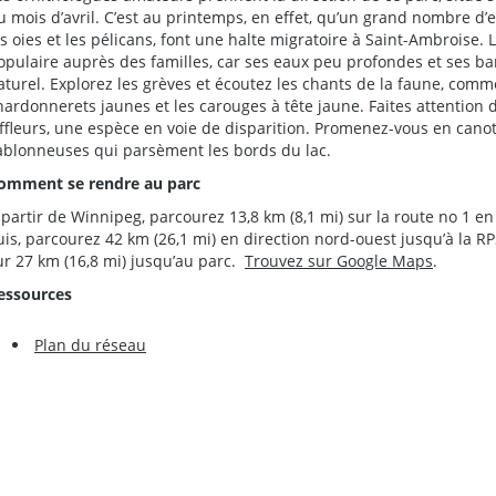
u mois d’avril. C’est au printemps, en effet, qu’un grand nombre d’
es oies et les pélicans, font une halte migratoire à Saint-Ambroise. L
opulaire auprès des familles, car ses eaux peu profondes et ses ba
aturel. Explorez les grèves et écoutez les chants de la faune, comm
hardonnerets jaunes et les carouges à tête jaune. Faites attention 
iffleurs, une espèce en voie de disparition. Promenez-vous en cano
ablonneuses qui parsèment les bords du lac.
omment se rendre au parc
 partir de Winnipeg, parcourez 13,8 km (8,1 mi) sur la route no 1 en
uis, parcourez 42 km (26,1 mi) en direction nord-ouest jusqu’à la R
ur 27 km (16,8 mi) jusqu’au parc.
Trouvez sur Google Maps
.
essources
Plan du réseau