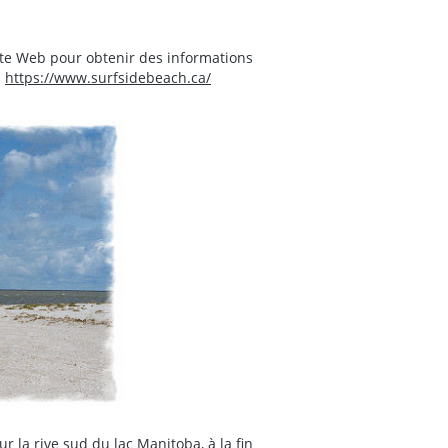
site Web pour obtenir des informations
.
https://www.surfsidebeach.ca/
r la rive sud du lac Manitoba, à la fin