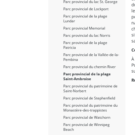
Parc provincial du lac St. George
d
Parc provincial de Lockport
l
Parc provincial de la plage
p
Lundar
n
Parc provincial Memorial
c
s
Parc provincial du lac Norris
s
Parc provincial de la plage
Patricia
C
Parc provincial de la Vallée-de-la-
À
Pembina
P
Parc provincial du chemin River
s
Parc provincial de la plage
Saint-Ambroise
R
Parc provincial du patrimoine de
Saint-Norbert
Parc provincial de Stephenfield
Parc provincial du patrimoine du
Monastère-des-trappistes
Parc provincial de Watchorn
Parc provincial de Winnipeg
Beach