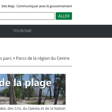
Site Map
Communiquer avec le gouvernement
TOURISME
s parc
>
Parcs de la région du Centre
aabe, des Cris, du Dakota et de la Nation