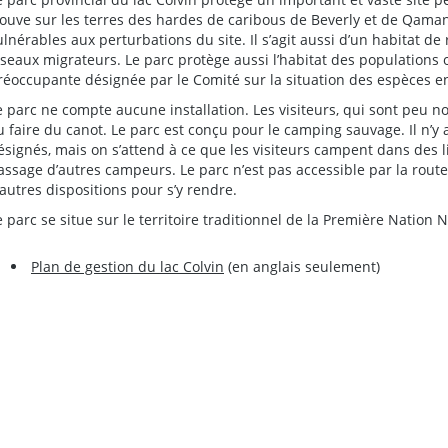
rouve sur les terres des hardes de caribous de Beverly et de Qaman
ulnérables aux perturbations du site. Il s’agit aussi d’un habitat d
iseaux migrateurs. Le parc protège aussi l’habitat des populations
réoccupante désignée par le Comité sur la situation des espèces en
e parc ne compte aucune installation. Les visiteurs, qui sont peu 
u faire du canot. Le parc est conçu pour le camping sauvage. Il n
ésignés, mais on s’attend à ce que les visiteurs campent dans des 
assage d’autres campeurs. Le parc n’est pas accessible par la route
’autres dispositions pour s’y rendre.
e parc se situe sur le territoire traditionnel de la Première Nation
Plan de gestion du lac Colvin
(en anglais seulement)