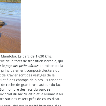
du Manitoba. Le parc de 1 630 km2
e de la forêt de transition boréale, qui
e le
pays des petits bâtons
en raison de la
st principalement composé d’eskers qui
 de gravier sont des vestiges de la
l et à des champs de blocs, ils rendent
t de roche de granit rose autour du lac
. Bon nombre des lacs du parc se
ovincial du lac Nueltin et le Nunavut au
rc sur des eskers près de cours d’eau.
u perturbé par l’activité humaine. Il se