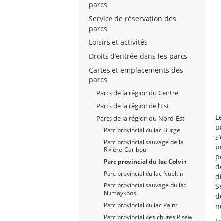
parcs
Service de réservation des
parcs
Loisirs et activités
Droits d’entrée dans les parcs
Cartes et emplacements des
parcs
Parcs de la région du Centre
Parcs de la région de l’Est
L
Parcs de la région du Nord-Est
p
Parc provincial du lac Burge
s
Parc provincial sauvage de la
p
Rivière-Caribou
p
Parc provincial du lac Colvin
d
Parc provincial du lac Nueltin
d
Parc provincial sauvage du lac
S
Numaykoos
d
Parc provincial du lac Paint
n
Parc provincial des chutes Pisew
L