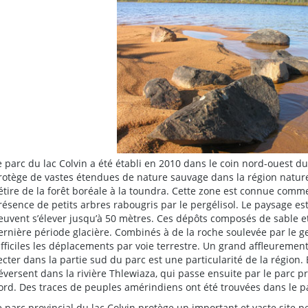
e parc du lac Colvin a été établi en 2010 dans le coin nord-ouest 
rotège de vastes étendues de nature sauvage dans la région naturell
’étire de la forêt boréale à la toundra. Cette zone est connue comm
résence de petits arbres rabougris par le pergélisol. Le paysage e
euvent s’élever jusqu’à 50 mètres. Ces dépôts composés de sable et
ernière période glacière. Combinés à de la roche soulevée par le ge
ifficiles les déplacements par voie terrestre. Un grand affleuremen
ecter dans la partie sud du parc est une particularité de la région
éversent dans la rivière Thlewiaza, qui passe ensuite par le parc pr
ord. Des traces de peuples amérindiens ont été trouvées dans le pa
e parc provincial du lac Colvin protège un important et vaste site pe