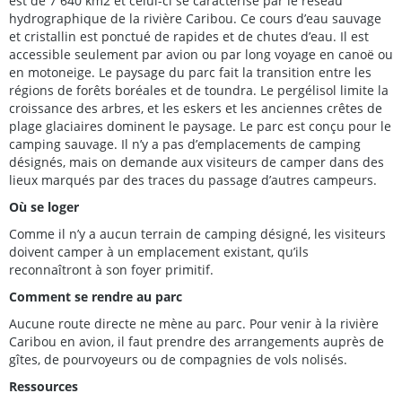
est de 7 640 km2 et celui-ci se caractérise par le réseau
hydrographique de la rivière Caribou. Ce cours d’eau sauvage
et cristallin est ponctué de rapides et de chutes d’eau. Il est
accessible seulement par avion ou par long voyage en canoë ou
en motoneige. Le paysage du parc fait la transition entre les
régions de forêts boréales et de toundra. Le pergélisol limite la
croissance des arbres, et les eskers et les anciennes crêtes de
plage glaciaires dominent le paysage. Le parc est conçu pour le
camping sauvage. Il n’y a pas d’emplacements de camping
désignés, mais on demande aux visiteurs de camper dans des
lieux marqués par des traces du passage d’autres campeurs.
Où se loger
Comme il n’y a aucun terrain de camping désigné, les visiteurs
doivent camper à un emplacement existant, qu’ils
reconnaîtront à son foyer primitif.
Comment se rendre au parc
Aucune route directe ne mène au parc. Pour venir à la rivière
Caribou en avion, il faut prendre des arrangements auprès de
gîtes, de pourvoyeurs ou de compagnies de vols nolisés.
Ressources