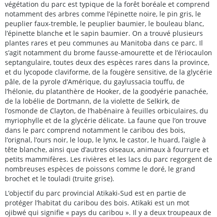
végétation du parc est typique de la forêt boréale et comprend
notamment des arbres comme l’épinette noire, le pin gris, le
peuplier faux-tremble, le peuplier baumier, le bouleau blanc,
l’épinette blanche et le sapin baumier. On a trouvé plusieurs
plantes rares et peu communes au Manitoba dans ce parc. Il
s’agit notamment du brome fausse-amourette et de l’ériocaulon
septangulaire, toutes deux des espèces rares dans la province,
et du lycopode claviforme, de la fougère sensitive, de la glycérie
pâle, de la pyrole d’Amérique, du gaylussacia touffu, de
l’hélonie, du platanthère de Hooker, de la goodyérie panachée,
de la lobélie de Dortmann, de la violette de Selkirk, de
l’osmonde de Clayton, de l’habénaire à feuilles orbiculaires, du
myriophylle et de la glycérie délicate. La faune que l’on trouve
dans le parc comprend notamment le caribou des bois,
l’orignal, l’ours noir, le loup, le lynx, le castor, le huard, l’aigle à
tête blanche, ainsi que d’autres oiseaux, animaux à fourrure et
petits mammifères. Les rivières et les lacs du parc regorgent de
nombreuses espèces de poissons comme le doré, le grand
brochet et le touladi (truite grise).
L’objectif du parc provincial Atikaki-Sud est en partie de
protéger l’habitat du caribou des bois. Atikaki est un mot
ojibwé qui signifie « pays du caribou ». Il y a deux troupeaux de