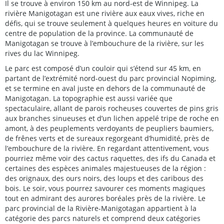
Il se trouve à environ 150 km au nord-est de Winnipeg. La
rivière Manigotagan est une rivière aux eaux vives, riche en
défis, qui se trouve seulement à quelques heures en voiture du
centre de population de la province. La communauté de
Manigotagan se trouve à l’embouchure de la rivière, sur les
rives du lac Winnipeg.
Le parc est composé d’un couloir qui s’étend sur 45 km, en
partant de l’extrémité nord-ouest du parc provincial Nopiming,
et se termine en aval juste en dehors de la communauté de
Manigotagan. La topographie est aussi variée que
spectaculaire, allant de parois rocheuses couvertes de pins gris
aux branches sinueuses et d’un lichen appelé tripe de roche en
amont, à des peuplements verdoyants de peupliers baumiers,
de frênes verts et de sureaux regorgeant d’humidité, près de
l’embouchure de la rivière. En regardant attentivement, vous
pourriez même voir des cactus raquettes, des ifs du Canada et
certaines des espèces animales majestueuses de la région :
des orignaux, des ours noirs, des loups et des caribous des
bois. Le soir, vous pourrez savourer ces moments magiques
tout en admirant des aurores boréales près de la rivière. Le
parc provincial de la Rivière-Manigotagan appartient à la
catégorie des parcs naturels et comprend deux catégories